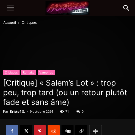
Accueil
Critiques
Critiques
Remake
Vampires
[Critique] « Salem’s Lot » : trop
peu, trop tard (ou un retour plutôt
fade et sans âme)
Par
Kristof G.
-
9 octobre 2024
71
0