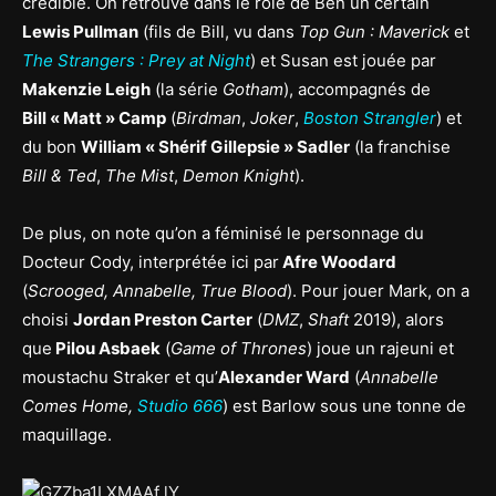
crédible. On retrouve dans le rôle de Ben un certain
Lewis Pullman
(fils de Bill, vu dans
Top Gun : Maverick
et
The Strangers : Prey at Night
) et Susan est jouée par
Makenzie Leigh
(la série
Gotham
), accompagnés de
Bill « Matt » Camp
(
Birdman
,
Joker
,
Boston Strangler
) et
du bon
William « Shérif Gillepsie » Sadler
(la franchise
Bill & Ted
,
The Mist
,
Demon Knight
).
De plus, on note qu’on a féminisé le personnage du
Docteur Cody, interprétée ici par
Afre Woodard
(
Scrooged, Annabelle, True Blood
). Pour jouer Mark, on a
choisi
Jordan Preston Carter
(
DMZ
,
Shaft
2019), alors
que
Pilou Asbaek
(
Game of Thrones
) joue un rajeuni et
moustachu Straker et qu’
Alexander Ward
(
Annabelle
Comes Home,
Studio 666
) est Barlow sous une tonne de
maquillage.