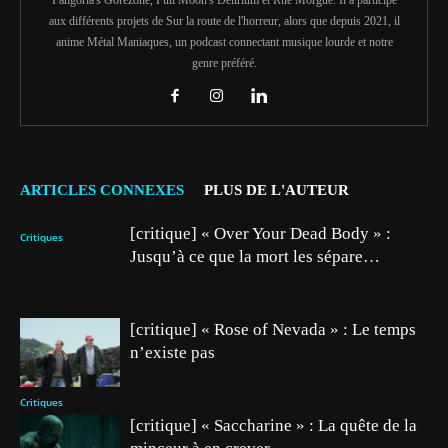
Fangoria's Gorezone, Full Moon's Delirium et Rue Morgue. Il a participé
aux différents projets de Sur la route de l'horreur, alors que depuis 2021, il
anime Métal Maniaques, un podcast connectant musique lourde et notre
genre préféré.
ARTICLES CONNEXES
PLUS DE L'AUTEUR
[critique] « Over Your Dead Body » :
Critiques
Jusqu’à ce que la mort les sépare…
[critique] « Rose of Nevada » : Le temps
n’existe pas
Critiques
[critique] « Saccharine » : La quête de la