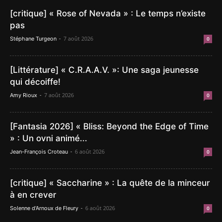
[critique] « Rose of Nevada » : Le temps n’existe
pas
-
7 août 2026
Stéphane Turgeon
0
[Littérature] « C.R.A.A.V. »: Une saga jeunesse
qui décoiffe!
-
7 août 2026
Amy Rioux
0
[Fantasia 2026] « Bliss: Beyond the Edge of Time
» : Un ovni animé...
-
6 août 2026
Jean-François Croteau
0
[critique] « Saccharine » : La quête de la minceur
à en crever
-
6 août 2026
Solenne d'Arnoux de Fleury
0