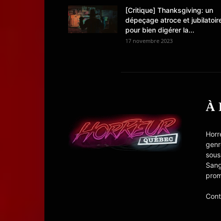
[Critique] Thanksgiving: un
dépeçage atroce et jubilatoir
pour bien digérer la...
17 novembre 2023
À
Horr
genr
sous
Sang
prom
Cont