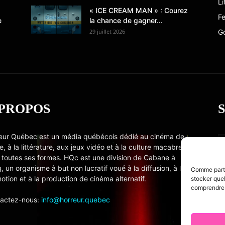
Li
« ICE CREAM MAN » : Courez
Fe
e
la chance de gagner...
29 juillet 2026
G
 PROPOS
eur Québec est un média québécois dédié au cinéma de
e, à la littérature, aux jeux vidéo et à la culture macabre
 toutes ses formes. HQc est une division de Cabane à
, un organisme à but non lucratif voué à la diffusion, à la
Comme partou
otion et à la production de cinéma alternatif.
stocker quel
comprendre c
actez-nous:
info@horreur.quebec