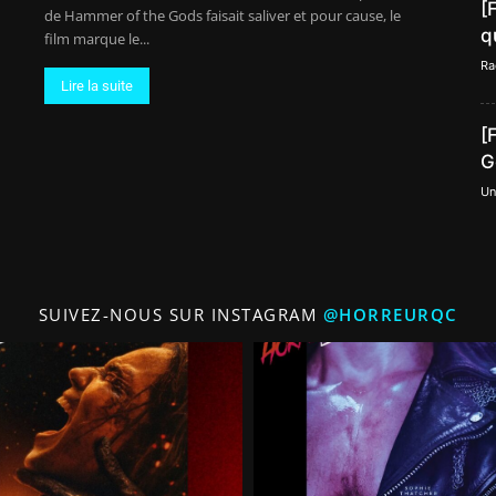
[
de Hammer of the Gods faisait saliver et pour cause, le
q
film marque le...
Ra
Lire la suite
[
G
Un
SUIVEZ-NOUS SUR INSTAGRAM
@HORREURQC