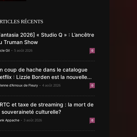
RTICLES RÉCENTS
Fantasia 2026] « Studio Q » : L’ancêtre
u Truman Show
-
5 août 2026
cle Gil
0
n coup de hache dans le catalogue
etflix : Lizzie Borden est la nouvelle...
-
4 août 2026
lenne d'Arnoux de Fleury
0
RTC et taxe de streaming : la mort de
a souveraineté culturelle?
-
3 août 2026
ank Appache
0