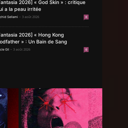
Fantasia 2026] « God Skin » : critique
ui a la peau irritée
-
3 août 2026
chid Sellami
0
Fantasia 2026] « Hong Kong
odfather » : Un Bain de Sang
-
3 août 2026
cle Gil
0