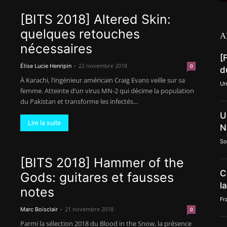
[BITS 2018] Altered Skin:
quelques retouches
A
nécessaires
[
-
22 novembre 2018
Élise Lucie Henripin
0
d
À Karachi, l’ingénieur américain Craig Evans veille sur sa
Un
femme. Atteinte d’un virus MN-2 qui décime la population
du Pakistan et transforme les infectés...
U
Lire la suite
N
So
[BITS 2018] Hammer of the
C
Gods: guitares et fausses
l
notes
Fr
-
21 novembre 2018
Marc Boisclair
0
Parmi la sélection 2018 du Blood in the Snow, la présence