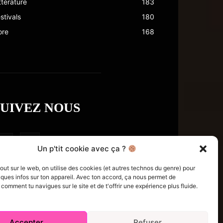
ttérature
183
stivals
180
ore
168
SUIVEZ NOUS
Un p'tit cookie avec ça ?
t sur le web, on utilise des cookies (et autres technos du genre) pour
ques infos sur ton appareil. Avec ton accord, ça nous permet de
omment tu navigues sur le site et de t'offrir une expérience plus fluide.
Accepter
Refuser