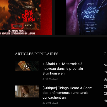
ARTICLES POPULAIRES
C
:
« Afraid » : l’IA terrorise à
N
nouveau dans le prochain
Cr
Blumhouse en...
3 juillet 2024
B
C
[Critique] Things Heard & Seen:
des phénomènes surnaturels
C
qui cachent un...
Ho
30 avril 2021