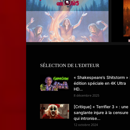
SÉLECTION DE L'EDITEUR
« Shakespeare’s Shitstorm » 
édition spéciale en 4K Ultra
HD...
8 décembre 2025
[Critique] « Terrifier 3 » : une
sanglante injure à la censure
qui intronise...
12 octobre 2024