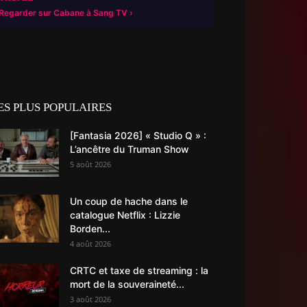
Regarder sur Cabane à Sang TV
ES PLUS POPULAIRES
[Fantasia 2026] « Studio Q » :
L’ancêtre du Truman Show
5 août 2026
Un coup de hache dans le
catalogue Netflix : Lizzie
Borden...
4 août 2026
CRTC et taxe de streaming : la
mort de la souveraineté...
3 août 2026