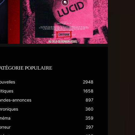
ATÉGORIE POPULAIRE
ouvelles
2948
itiques
1658
andes-annonces
897
hroniques
360
inéma
359
rreur
297