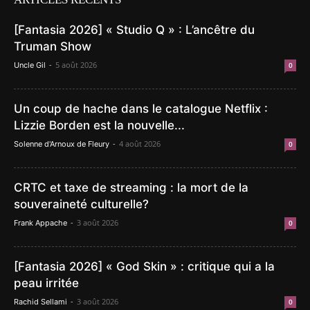
[Fantasia 2026] « Studio Q » : L’ancêtre du
Truman Show
-
5 août 2026
Uncle Gil
0
Un coup de hache dans le catalogue Netflix :
Lizzie Borden est la nouvelle...
-
4 août 2026
Solenne d'Arnoux de Fleury
0
CRTC et taxe de streaming : la mort de la
souveraineté culturelle?
-
3 août 2026
Frank Appache
0
[Fantasia 2026] « God Skin » : critique qui a la
peau irritée
-
3 août 2026
Rachid Sellami
0