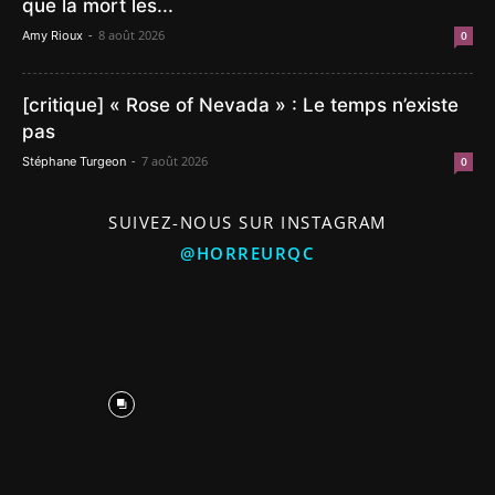
que la mort les...
-
8 août 2026
Amy Rioux
0
[critique] « Rose of Nevada » : Le temps n’existe
pas
-
7 août 2026
Stéphane Turgeon
0
SUIVEZ-NOUS SUR INSTAGRAM
@HORREURQC