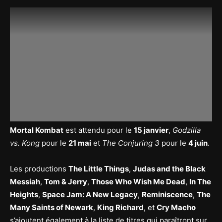
Mortal Kombat
est attendu pour le
15 janvier
,
Godzilla
vs. Kong
pour le
21 mai
et
The Conjuring 3
pour le
4 juin
.
Les productions
The Little Things
,
Judas and the Black
Messiah
,
Tom & Jerry
,
Those Who Wish Me Dead
,
In The
Heights
,
Space Jam: A New Legacy
,
Reminiscence
,
The
Many Saints of Newark
,
King Richard
, et
Cry Macho
s’ajoutent également à la liste de titres qui paraîtront sur