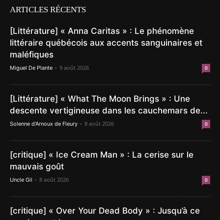
ARTICLES RÉCENTS
[Littérature] « Anna Caritas » : Le phénomène
littéraire québécois aux accents sanguinaires et
maléfiques
-
9 août 2026
Miguel De Plante
0
[Littérature] « What The Moon Brings » : Une
descente vertigineuse dans les cauchemars de...
-
8 août 2026
Solenne d'Arnoux de Fleury
0
[critique] « Ice Cream Man » : La cerise sur le
mauvais goût
-
8 août 2026
Uncle Gil
0
[critique] « Over Your Dead Body » : Jusqu’à ce