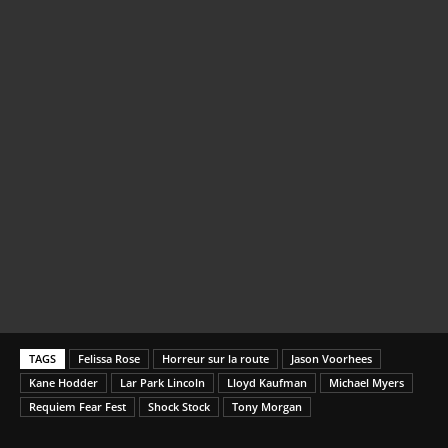
TAGS
Felissa Rose
Horreur sur la route
Jason Voorhees
Kane Hodder
Lar Park Lincoln
Lloyd Kaufman
Michael Myers
Requiem Fear Fest
Shock Stock
Tony Morgan