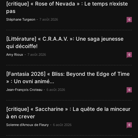
[critique] « Rose of Nevada » : Le temps n’existe
pas
-
7 août 2026
Stéphane Turgeon
0
[Littérature] « C.R.A.A.V. »: Une saga jeunesse
qui décoiffe!
-
7 août 2026
Amy Rioux
0
[Fantasia 2026] « Bliss: Beyond the Edge of Time
» : Un ovni animé...
-
6 août 2026
Jean-François Croteau
0
[critique] « Saccharine » : La quête de la minceur
à en crever
-
6 août 2026
Solenne d'Arnoux de Fleury
0