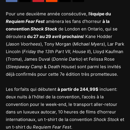
Pour une deuxième année consécutive,
l’équipe du
Requiem Fear Fest
amènera les fans d’horreur
à la
convention
Shock Stock
de London en Ontario, qui se
déroulera
du 27 au 29 avril prochains
! Kane Hodder
(
Jason Voorhees
), Tony Morgan (
Michael Myers
), Lar Park
Lincoln (
Friday the 13th Part VII,
House II
), Lloyd Kaufman
(
Troma
), James Duval (
Donnie Darko
) et Felissa Rose
(
Sleepaway Camp
&
Death House
) sont parmi les invités
déjà confirmés pour cette 7e édition très prometteuse.
Les forfaits qui débutent
à partir de 244,99$
incluent:
deux nuits à l’hôtel de la convention, l’accès à la
convention pour le week-end, le transport aller-retour
dans un luxueux autocar, 10 heures de films d’horreur
internationaux, un t-shirt de la convention
Shock Stock
et
un t-shirt du
Requiem Fear Fest
.