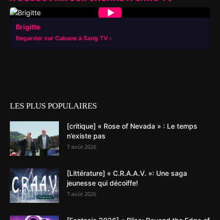
▶
Brigitte
Regarder sur Cabane à Sang TV
LES PLUS POPULAIRES
[critique] « Rose of Nevada » : Le temps
n’existe pas
7 août 2026
[Littérature] « C.R.A.A.V. »: Une saga
jeunesse qui décoiffe!
7 août 2026