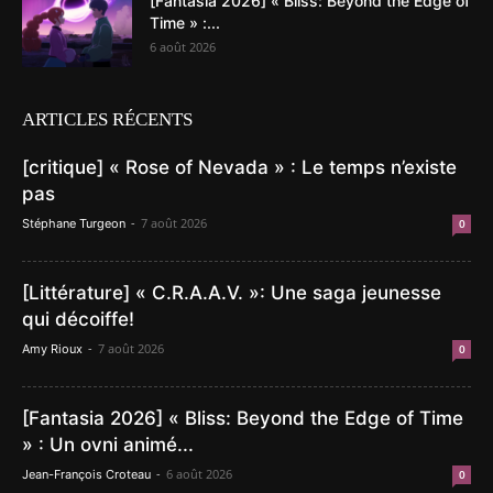
[Fantasia 2026] « Bliss: Beyond the Edge of
Time » :...
6 août 2026
ARTICLES RÉCENTS
[critique] « Rose of Nevada » : Le temps n’existe
pas
-
7 août 2026
Stéphane Turgeon
0
[Littérature] « C.R.A.A.V. »: Une saga jeunesse
qui décoiffe!
-
7 août 2026
Amy Rioux
0
[Fantasia 2026] « Bliss: Beyond the Edge of Time
» : Un ovni animé...
-
6 août 2026
Jean-François Croteau
0