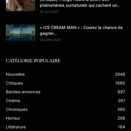
phénomènes surnaturels qui cachent un...
30 avril 2021
« ICE CREAM MAN » : Courez la chance de
gagner...
29 juillet 2026
CATÉGORIE POPULAIRE
Nouvelles
2948
Critiques
1660
Bandes-annonces
897
Cinéma
361
Chroniques
360
Horreur
298
Littérature
184