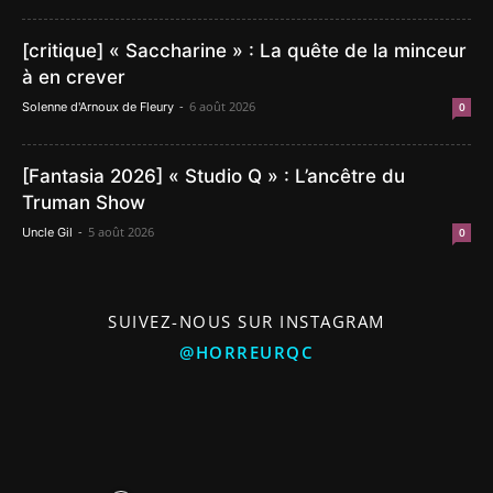
[critique] « Saccharine » : La quête de la minceur
à en crever
-
6 août 2026
Solenne d'Arnoux de Fleury
0
[Fantasia 2026] « Studio Q » : L’ancêtre du
Truman Show
-
5 août 2026
Uncle Gil
0
SUIVEZ-NOUS SUR INSTAGRAM
@HORREURQC