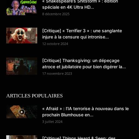
« Shakespeare’s Shitstorm » : édition
spéciale en 4K Ultra HD...
8 décembre 2025
[Critique] « Terrifier 3 » : une sanglante
injure à la censure qui intronise...
12 octobre 2024
[Critique] Thanksgiving: un dépeçage
atroce et jubilatoire pour bien digérer la...
17 novembre 2023
ARTICLES POPULAIRES
« Afraid » : l’IA terrorise à nouveau dans le
prochain Blumhouse en...
3 juillet 2024
[Critique] Things Heard & Seen: des