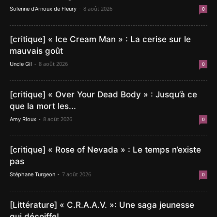
-
8 août 2026
Solenne d'Arnoux de Fleury
0
[critique] « Ice Cream Man » : La cerise sur le
mauvais goût
-
8 août 2026
Uncle Gil
0
[critique] « Over Your Dead Body » : Jusqu’à ce
que la mort les...
-
8 août 2026
Amy Rioux
0
[critique] « Rose of Nevada » : Le temps n’existe
pas
-
7 août 2026
Stéphane Turgeon
0
[Littérature] « C.R.A.A.V. »: Une saga jeunesse
qui décoiffe!