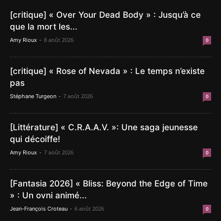
[critique] « Over Your Dead Body » : Jusqu’à ce
que la mort les...
-
8 août 2026
Amy Rioux
0
[critique] « Rose of Nevada » : Le temps n’existe
pas
-
7 août 2026
Stéphane Turgeon
0
[Littérature] « C.R.A.A.V. »: Une saga jeunesse
qui décoiffe!
-
7 août 2026
Amy Rioux
0
[Fantasia 2026] « Bliss: Beyond the Edge of Time
» : Un ovni animé...
-
6 août 2026
Jean-François Croteau
0