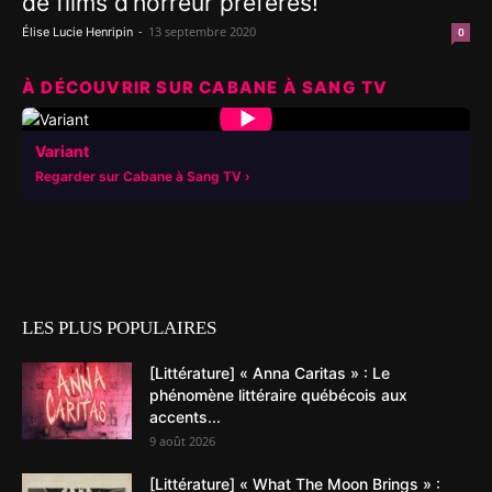
de films d’horreur préférés!
-
13 septembre 2020
Élise Lucie Henripin
0
À DÉCOUVRIR SUR CABANE À SANG TV
▶
Variant
Regarder sur Cabane à Sang TV
LES PLUS POPULAIRES
[Littérature] « Anna Caritas » : Le
phénomène littéraire québécois aux
accents...
9 août 2026
[Littérature] « What The Moon Brings » :