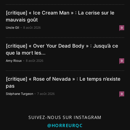
[critique] « Ice Cream Man » : La cerise sur le
mauvais goût
-
8 août 2026
Uncle Gil
0
[critique] « Over Your Dead Body » : Jusqu’à ce
que la mort les...
-
8 août 2026
Amy Rioux
0
[critique] « Rose of Nevada » : Le temps n’existe
pas
-
7 août 2026
Stéphane Turgeon
0
SUIVEZ-NOUS SUR INSTAGRAM
@HORREURQC