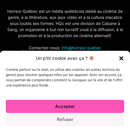
Horreur Québec est un média québécois dédié au cinéma de
genre, à la littérature, aux jeux vidéo et à la culture macabre
sous toutes ses formes. HQc est une division de Cabane à
Sang, un organisme à but non lucratif voué à la diffusion, à la
promotion et à la production de cinéma alternatif.
Contactez-nous:
info@horreur.quebec
Un p'tit cookie avec ça ?
SUIVEZ NOUS
Comme partout sur le web, on utilise des cookies (et autres technos du
genre) pour stocker quelques infos sur ton appareil. Avec ton accord, ça
nous permet de comprendre comment tu navigues sur le site et de t'offrir
une expérience plus fluide.
Accepter
Contactez-nous
Politique de confidentialité
Termes et conditions
Index
Cabane à Sang TV
Refuser
Cookie Policy (CA)
Comment écrire pour nous
Concours