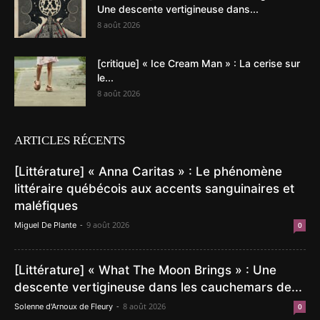
Une descente vertigineuse dans...
8 août 2026
[critique] « Ice Cream Man » : La cerise sur
le...
8 août 2026
ARTICLES RÉCENTS
[Littérature] « Anna Caritas » : Le phénomène
littéraire québécois aux accents sanguinaires et
maléfiques
-
9 août 2026
Miguel De Plante
0
[Littérature] « What The Moon Brings » : Une
descente vertigineuse dans les cauchemars de...
-
8 août 2026
Solenne d'Arnoux de Fleury
0