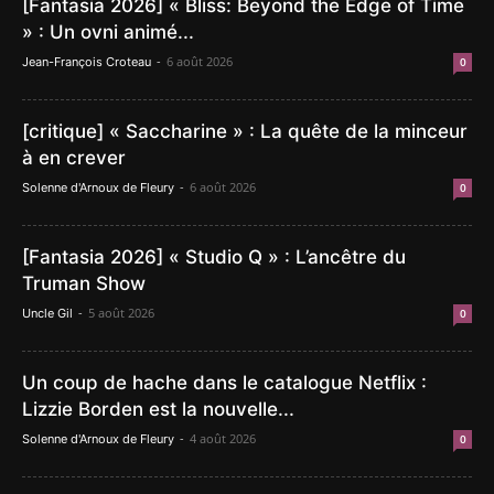
[Fantasia 2026] « Bliss: Beyond the Edge of Time
» : Un ovni animé...
-
6 août 2026
Jean-François Croteau
0
[critique] « Saccharine » : La quête de la minceur
à en crever
-
6 août 2026
Solenne d'Arnoux de Fleury
0
[Fantasia 2026] « Studio Q » : L’ancêtre du
Truman Show
-
5 août 2026
Uncle Gil
0
Un coup de hache dans le catalogue Netflix :
Lizzie Borden est la nouvelle...
-
4 août 2026
Solenne d'Arnoux de Fleury
0