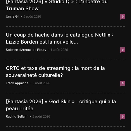
[Fantasia 2026] « Studio Q » : L’ancêtre du
Truman Show
-
5 août 2026
Uncle Gil
0
Un coup de hache dans le catalogue Netflix :
Lizzie Borden est la nouvelle...
-
4 août 2026
Solenne d'Arnoux de Fleury
0
CRTC et taxe de streaming : la mort de la
souveraineté culturelle?
-
3 août 2026
Frank Appache
0
[Fantasia 2026] « God Skin » : critique qui a la
peau irritée
-
3 août 2026
Rachid Sellami
0