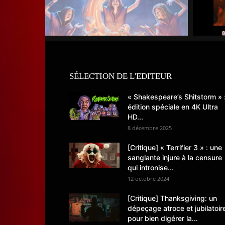
SÉLECTION DE L'EDITEUR
« Shakespeare’s Shitstorm » 
édition spéciale en 4K Ultra
HD...
8 décembre 2025
[Critique] « Terrifier 3 » : une
sanglante injure à la censure
qui intronise...
12 octobre 2024
[Critique] Thanksgiving: un
dépeçage atroce et jubilatoir
pour bien digérer la...