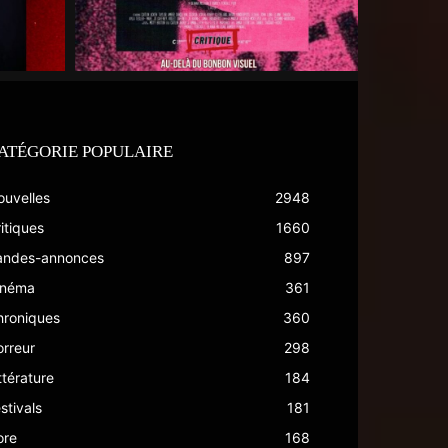
ATÉGORIE POPULAIRE
ouvelles
2948
itiques
1660
andes-annonces
897
inéma
361
hroniques
360
rreur
298
ttérature
184
stivals
181
ore
168