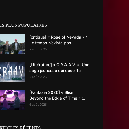
ES PLUS POPULAIRES
[critique] « Rose of Nevada » :
Le temps n’existe pas
7 août 2026
[Littérature] « C.R.A.A.V. »: Une
saga jeunesse qui décoiffe!
7 août 2026
[Fantasia 2026] « Bliss:
Beyond the Edge of Time » :...
6 août 2026
RTICLES RÉCENTS