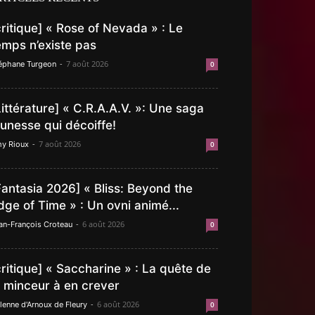
critique] « Rose of Nevada » : Le
emps n’existe pas
-
7 août 2026
éphane Turgeon
0
Littérature] « C.R.A.A.V. »: Une saga
eunesse qui décoiffe!
-
7 août 2026
y Rioux
0
Fantasia 2026] « Bliss: Beyond the
dge of Time » : Un ovni animé...
-
6 août 2026
an-François Croteau
0
critique] « Saccharine » : La quête de
a minceur à en crever
-
6 août 2026
lenne d'Arnoux de Fleury
0