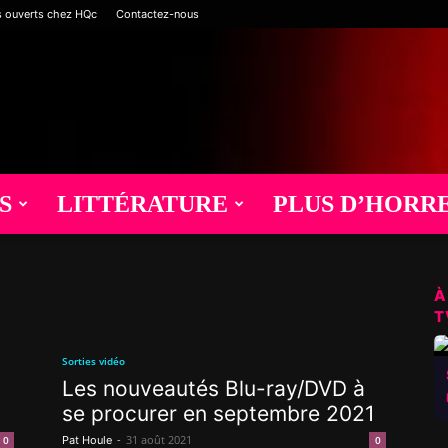
s ouverts chez HQc
Contactez-nous
S
LITTÉRATURE
PLUS D’HORR
À
T
Sorties vidéo
Les nouveautés Blu-ray/DVD à
se procurer en septembre 2021
-
31 août 2021
0
Pat Houle
0