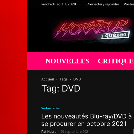
vendredi, août 7, 2026
Connecter / rejoindre
Poste
Horreur
Québec
NOUVELLES
CRITIQUE
Accueil
Tags
DVD
Tag: DVD
Sorties vidéo
Les nouveautés Blu-ray/DVD à
se procurer en octobre 2021
-
29 septembre 2021
Pat Houle