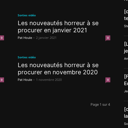
[
Sorties vidéo
t
Les nouveautés horreur à se
St
procurer en janvier 2021
-
2 janvier 2021
0
Pat Houle
0
[
j
Sorties vidéo
Am
Les nouveautés horreur à se
procurer en novembre 2020
[
-
1 novembre 2020
0
Pat Houle
0
E
Je
Page 1 sur 4
[
l
So