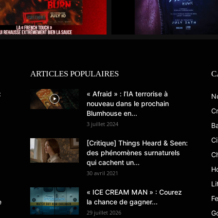
ARTICLES POPULAIRES
C
:
« Afraid » : l’IA terrorise à
N
nouveau dans le prochain
Cr
Blumhouse en...
3 juillet 2024
B
C
[Critique] Things Heard & Seen:
des phénomènes surnaturels
C
qui cachent un...
Ho
30 avril 2021
Li
« ICE CREAM MAN » : Courez
Fe
e
la chance de gagner...
29 juillet 2026
G