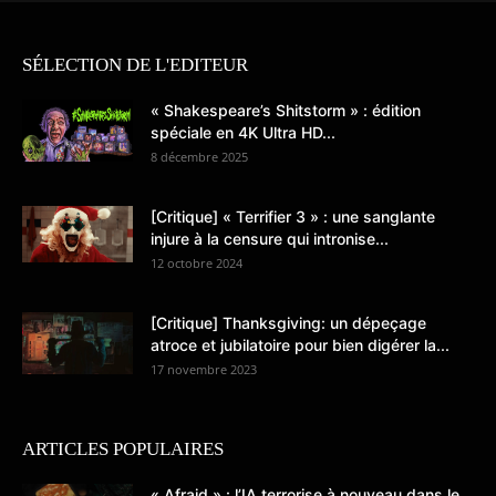
SÉLECTION DE L'EDITEUR
« Shakespeare’s Shitstorm » : édition
spéciale en 4K Ultra HD...
8 décembre 2025
[Critique] « Terrifier 3 » : une sanglante
injure à la censure qui intronise...
12 octobre 2024
[Critique] Thanksgiving: un dépeçage
atroce et jubilatoire pour bien digérer la...
17 novembre 2023
ARTICLES POPULAIRES
« Afraid » : l’IA terrorise à nouveau dans le