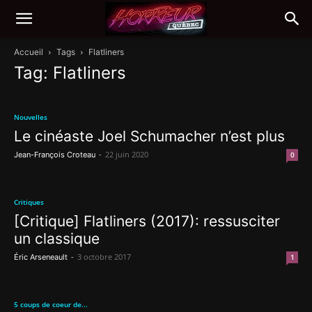
Accueil
Tags
Flatliners
Tag: Flatliners
Nouvelles
Le cinéaste Joel Schumacher n’est plus
-
22 juin 2020
Jean-François Croteau
0
Critiques
[Critique] Flatliners (2017): ressusciter
un classique
-
3 octobre 2017
Éric Arseneault
1
5 coups de coeur de...