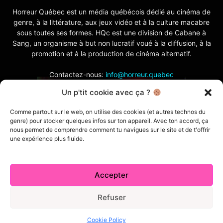
Horreur Québec est un média québécois dédié au cinéma de
genre, à la littérature, aux jeux vidéo et à la culture macabre
sous toutes ses formes. HQc est une division de Cabane à
Sang, un organisme à but non lucratif voué à la diffusion, à la
promotion et à la production de cinéma alternatif.
Contactez-nous:
info@horreur.quebec
Un p'tit cookie avec ça ?
SUIVEZ NOUS
Comme partout sur le web, on utilise des cookies (et autres technos du
genre) pour stocker quelques infos sur ton appareil. Avec ton accord, ça
nous permet de comprendre comment tu navigues sur le site et de t'offrir
une expérience plus fluide.
Accepter
Contactez-nous
Politique de confidentialité
Termes et conditions
Index
Cabane à Sang TV
Refuser
Cookie Policy (CA)
Comment écrire pour nous
Concours
Cookie Policy
© 2026 Horreur Québec. Tous droits réservés.