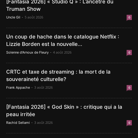
[Fantasia 2026] « Studio Q » : L’ancêtre du
Truman Show
-
5 août 2026
Uncle Gil
0
Un coup de hache dans le catalogue Netflix :
Lizzie Borden est la nouvelle...
-
4 août 2026
Solenne d'Arnoux de Fleury
0
CRTC et taxe de streaming : la mort de la
souveraineté culturelle?
-
3 août 2026
Frank Appache
0
[Fantasia 2026] « God Skin » : critique qui a la
peau irritée
-
3 août 2026
Rachid Sellami
0