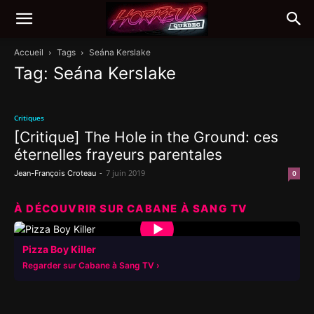
Accueil
Tags
Seána Kerslake
Tag: Seána Kerslake
Critiques
[Critique] The Hole in the Ground: ces
éternelles frayeurs parentales
-
7 juin 2019
Jean-François Croteau
0
À DÉCOUVRIR SUR CABANE À SANG TV
▶
Pizza Boy Killer
Regarder sur Cabane à Sang TV