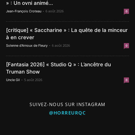
» : Un ovni animé...
-
6 août 2026
Jean-François Croteau
0
[critique] « Saccharine » : La quête de la minceur
à en crever
-
6 août 2026
Solenne d'Arnoux de Fleury
0
[Fantasia 2026] « Studio Q » : L’ancêtre du
Truman Show
-
5 août 2026
Uncle Gil
0
SUIVEZ-NOUS SUR INSTAGRAM
@HORREURQC