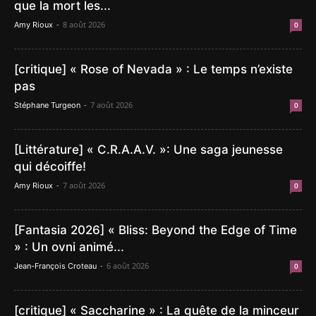
que la mort les...
-
8 août 2026
Amy Rioux
0
[critique] « Rose of Nevada » : Le temps n’existe
pas
-
7 août 2026
Stéphane Turgeon
0
[Littérature] « C.R.A.A.V. »: Une saga jeunesse
qui décoiffe!
-
7 août 2026
Amy Rioux
0
[Fantasia 2026] « Bliss: Beyond the Edge of Time
» : Un ovni animé...
-
6 août 2026
Jean-François Croteau
0
[critique] « Saccharine » : La quête de la minceur