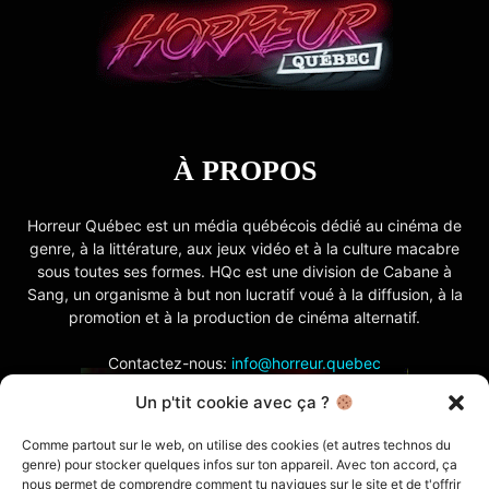
À PROPOS
Horreur Québec est un média québécois dédié au cinéma de
genre, à la littérature, aux jeux vidéo et à la culture macabre
sous toutes ses formes. HQc est une division de Cabane à
Sang, un organisme à but non lucratif voué à la diffusion, à la
promotion et à la production de cinéma alternatif.
Contactez-nous:
info@horreur.quebec
Un p'tit cookie avec ça ?
SUIVEZ NOUS
Comme partout sur le web, on utilise des cookies (et autres technos du
genre) pour stocker quelques infos sur ton appareil. Avec ton accord, ça
nous permet de comprendre comment tu navigues sur le site et de t'offrir