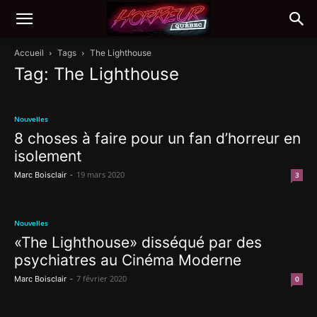
Accueil
Tags
The Lighthouse
Tag: The Lighthouse
Nouvelles
8 choses à faire pour un fan d’horreur en
isolement
-
19 mars 2020
Marc Boisclair
3
Nouvelles
«The Lighthouse» disséqué par des
psychiatres au Cinéma Moderne
-
7 février 2020
Marc Boisclair
0