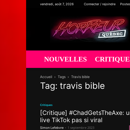
vendredi, août 7, 2026
Connecter / rejoindre
Poste
Horreur
Québec
NOUVELLES
CRITIQUE
Accueil
Tags
Travis bible
Tag: travis bible
Critiques
[Critique] #ChadGetsTheAxe: u
live TikTok pas si viral
-
1 septembre 2023
Simon Lefebvre