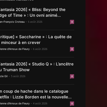
Fantasia 2026] « Bliss: Beyond the
dge of Time » : Un ovni animé...
-
6 août 2026
an-François Croteau
0
critique] « Saccharine » : La quête de
a minceur à en crever
-
6 août 2026
lenne d'Arnoux de Fleury
0
Fantasia 2026] « Studio Q » : L’ancêtre
u Truman Show
-
5 août 2026
cle Gil
0
n coup de hache dans le catalogue
etflix : Lizzie Borden est la nouvelle...
-
4 août 2026
lenne d'Arnoux de Fleury
0