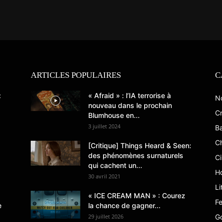
ARTICLES POPULAIRES
C
:
« Afraid » : l’IA terrorise à
N
nouveau dans le prochain
Cr
Blumhouse en...
3 juillet 2024
B
C
[Critique] Things Heard & Seen:
des phénomènes surnaturels
C
qui cachent un...
Ho
30 avril 2021
Li
« ICE CREAM MAN » : Courez
Fe
e
la chance de gagner...
29 juillet 2026
G