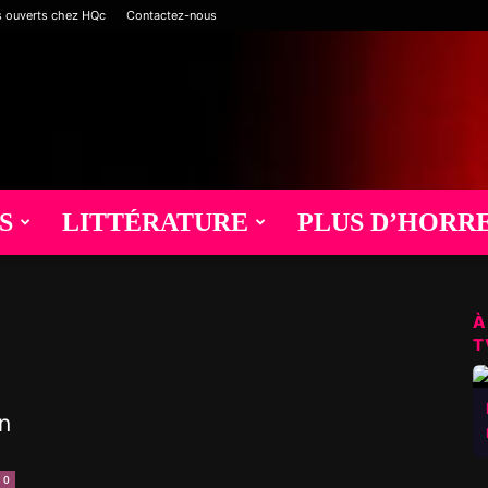
s ouverts chez HQc
Contactez-nous
S
LITTÉRATURE
PLUS D’HORR
À
T
n
0