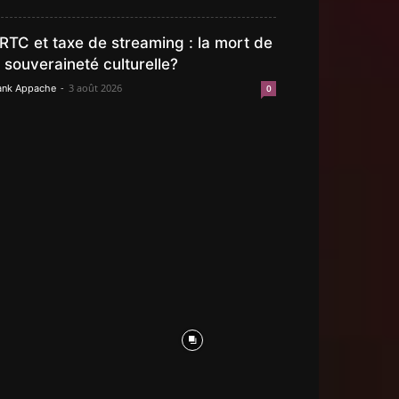
RTC et taxe de streaming : la mort de
a souveraineté culturelle?
-
3 août 2026
ank Appache
0