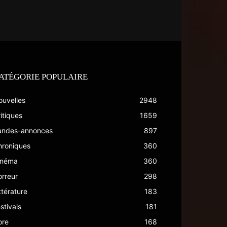
ATÉGORIE POPULAIRE
ouvelles
2948
itiques
1659
andes-annonces
897
hroniques
360
inéma
360
rreur
298
ttérature
183
stivals
181
ore
168