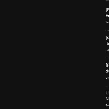
[
E
Je
[
l
So
[
d
Un
U
N
So