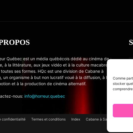
 PROPOS
eur Québec est un média québécois dédié au cinéma de
e, à la littérature, aux jeux vidéo et à la culture macabre
 toutes ses formes. HQc est une division de Cabane à
, un organisme à but non lucratif voué à la diffusion, à la
Comme partou
otion et à la production de cinéma alternatif.
stocker quel
comprendre c
actez-nous:
info@horreur.quebec
e confidentialité
Termes et conditions
Index
Cabane à Sang TV
Cooki