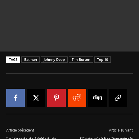
TAGS
Batman
Johnny Depp
Tim Burton
Top 10
Article précédent
Article suivant
La légende de McNeil, de
[Critique]: Miss Peregrine’s