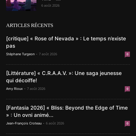
6 août 2026
ARTICLES RÉCENTS
[critique] « Rose of Nevada » : Le temps n’existe
pas
-
7 août 2026
Stéphane Turgeon
0
[Littérature] « C.R.A.A.V. »: Une saga jeunesse
qui décoiffe!
-
7 août 2026
Amy Rioux
0
[Fantasia 2026] « Bliss: Beyond the Edge of Time
» : Un ovni animé...
-
6 août 2026
Jean-François Croteau
0