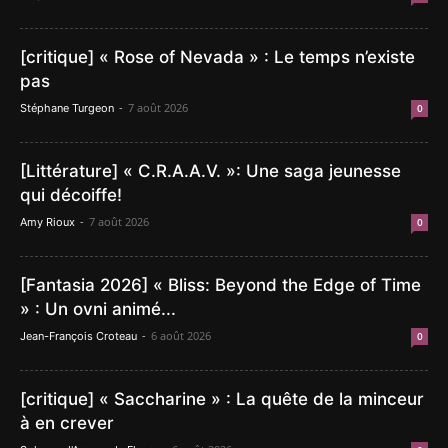
[critique] « Rose of Nevada » : Le temps n’existe
pas
-
7 août 2026
Stéphane Turgeon
0
[Littérature] « C.R.A.A.V. »: Une saga jeunesse
qui décoiffe!
-
7 août 2026
Amy Rioux
0
[Fantasia 2026] « Bliss: Beyond the Edge of Time
» : Un ovni animé...
-
6 août 2026
Jean-François Croteau
0
[critique] « Saccharine » : La quête de la minceur
à en crever