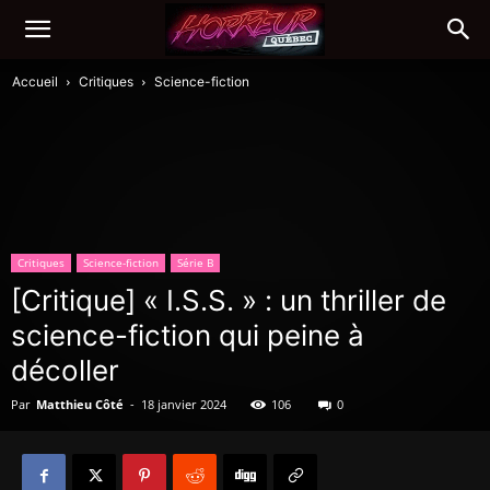
Accueil
Critiques
Science-fiction
Critiques
Science-fiction
Série B
[Critique] « I.S.S. » : un thriller de
science-fiction qui peine à
décoller
Par
Matthieu Côté
-
18 janvier 2024
106
0