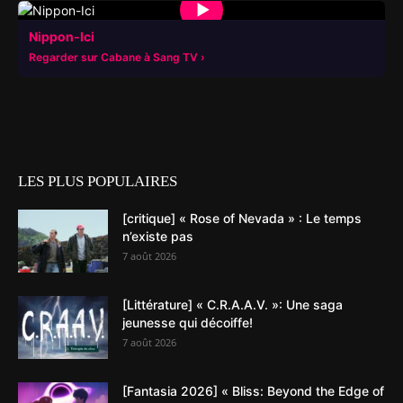
▶
Nippon-Ici
Regarder sur Cabane à Sang TV
LES PLUS POPULAIRES
[critique] « Rose of Nevada » : Le temps
n’existe pas
7 août 2026
[Littérature] « C.R.A.A.V. »: Une saga
jeunesse qui décoiffe!
7 août 2026
[Fantasia 2026] « Bliss: Beyond the Edge of