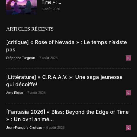
Time » :...
6 août 2026
ARTICLES RÉCENTS
[critique] « Rose of Nevada » : Le temps n’existe
pas
-
7 août 2026
Stéphane Turgeon
0
[Littérature] « C.R.A.A.V. »: Une saga jeunesse
qui décoiffe!
-
7 août 2026
Amy Rioux
0
[Fantasia 2026] « Bliss: Beyond the Edge of Time
» : Un ovni animé...
-
6 août 2026
Jean-François Croteau
0