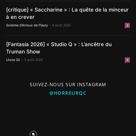
[critique] « Saccharine » : La quête de la minceur
à en crever
-
6 août 2026
Solenne d'Arnoux de Fleury
0
[Fantasia 2026] « Studio Q » : L’ancêtre du
Truman Show
-
5 août 2026
Uncle Gil
0
SUIVEZ-NOUS SUR INSTAGRAM
@HORREURQC