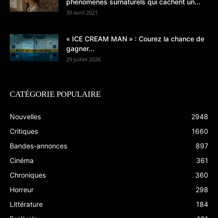
phénomènes surnaturels qui cachent un...
30 avril 2021
« ICE CREAM MAN » : Courez la chance de
gagner...
29 juillet 2026
CATÉGORIE POPULAIRE
Nouvelles
2948
Critiques
1660
Bandes-annonces
897
Cinéma
361
Chroniques
360
Horreur
298
Littérature
184