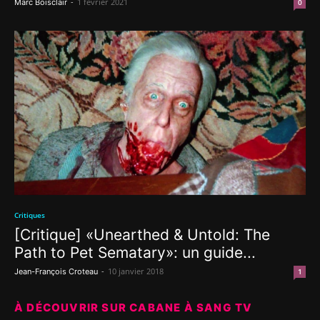
-
1 février 2021
Marc Boisclair
0
Critiques
[Critique] «Unearthed & Untold: The
Path to Pet Sematary»: un guide...
-
10 janvier 2018
Jean-François Croteau
1
À DÉCOUVRIR SUR CABANE À SANG TV