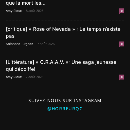
que la mort les...
-
8 août 2026
Amy Rioux
0
[critique] « Rose of Nevada » : Le temps n’existe
pas
-
7 août 2026
Stéphane Turgeon
0
[Littérature] « C.R.A.A.V. »: Une saga jeunesse
qui décoiffe!
-
7 août 2026
Amy Rioux
0
SUIVEZ-NOUS SUR INSTAGRAM
@HORREURQC