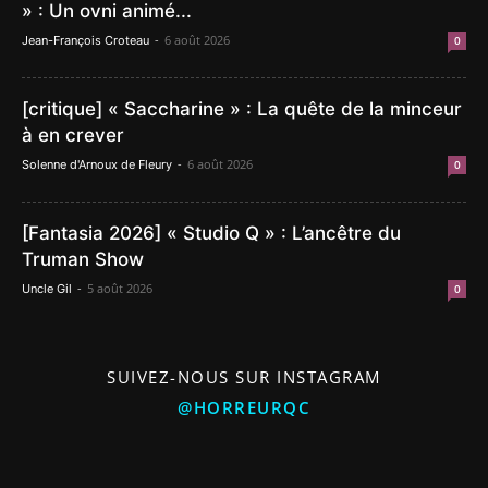
» : Un ovni animé...
-
6 août 2026
Jean-François Croteau
0
[critique] « Saccharine » : La quête de la minceur
à en crever
-
6 août 2026
Solenne d'Arnoux de Fleury
0
[Fantasia 2026] « Studio Q » : L’ancêtre du
Truman Show
-
5 août 2026
Uncle Gil
0
SUIVEZ-NOUS SUR INSTAGRAM
@HORREURQC