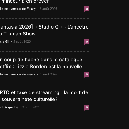
a minceur à en crever
-
6 août 2026
lenne d'Arnoux de Fleury
0
Fantasia 2026] « Studio Q » : L’ancêtre
u Truman Show
-
5 août 2026
cle Gil
0
n coup de hache dans le catalogue
etflix : Lizzie Borden est la nouvelle...
-
4 août 2026
lenne d'Arnoux de Fleury
0
RTC et taxe de streaming : la mort de
a souveraineté culturelle?
-
3 août 2026
ank Appache
0