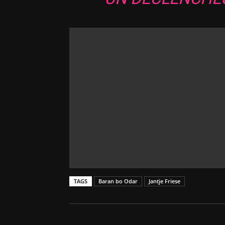
TAGS
Baran bo Odar
Jantje Friese