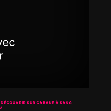
vec
r
 DÉCOUVRIR SUR CABANE À SANG
V