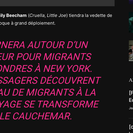
ily Beecham
(
Cruella
,
Little Joe
) tiendra la vedette de
poque à grand déploiement.
RNERA AUTOUR D’UN
EUR POUR MIGRANTS
ONDRES À NEW YORK.
ASSAGERS DÉCOUVRENT
A
AU DE MIGRANTS À LA
[
E
OYAGE SE TRANSFORME
Je
BLE CAUCHEMAR.
[