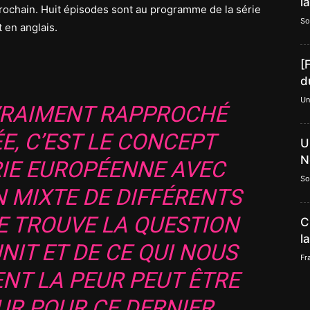
l
rochain. Huit épisodes sont au programme de la série
So
 en anglais.
[
d
Un
 VRAIMENT RAPPROCHÉ
E, C’EST LE CONCEPT
U
N
RIE EUROPÉENNE AVEC
So
N MIXTE DE DIFFÉRENTS
E TROUVE LA QUESTION
C
l
NIT ET DE CE QUI NOUS
Fr
ENT LA PEUR PEUT ÊTRE
R POUR CE DERNIER.