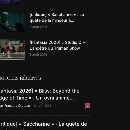
[critique] « Saccharine » : La
quête de la minceur à...
6 août 2026
[Fantasia 2026] « Studio Q » :
L’ancêtre du Truman Show
5 août 2026
RTICLES RÉCENTS
Fantasia 2026] « Bliss: Beyond the
dge of Time » : Un ovni animé...
-
6 août 2026
an-François Croteau
0
critique] « Saccharine » : La quête de