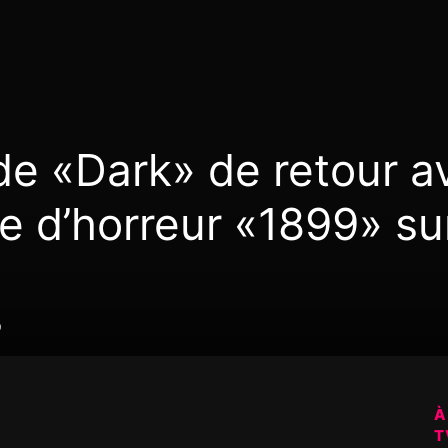
de «Dark» de retour a
ie d’horreur «1899» su
0
À
T