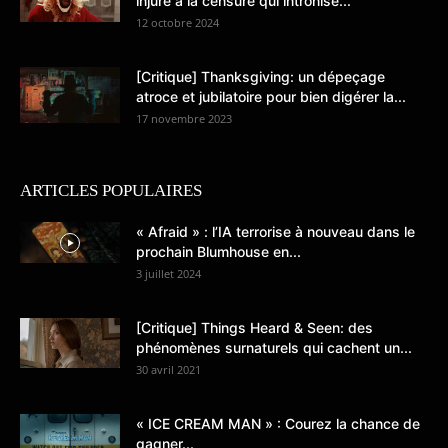
injure à la censure qui intronise...
12 octobre 2024
[Critique] Thanksgiving: un dépeçage
atroce et jubilatoire pour bien digérer la...
17 novembre 2023
ARTICLES POPULAIRES
« Afraid » : l’IA terrorise à nouveau dans le
prochain Blumhouse en...
3 juillet 2024
[Critique] Things Heard & Seen: des
phénomènes surnaturels qui cachent un...
30 avril 2021
« ICE CREAM MAN » : Courez la chance de
gagner...