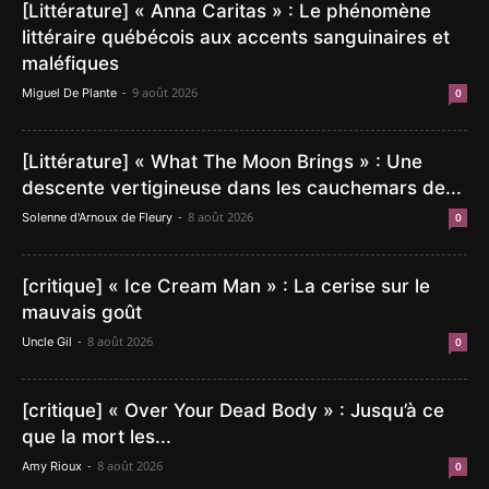
[Littérature] « Anna Caritas » : Le phénomène
littéraire québécois aux accents sanguinaires et
maléfiques
-
9 août 2026
Miguel De Plante
0
[Littérature] « What The Moon Brings » : Une
descente vertigineuse dans les cauchemars de...
-
8 août 2026
Solenne d'Arnoux de Fleury
0
[critique] « Ice Cream Man » : La cerise sur le
mauvais goût
-
8 août 2026
Uncle Gil
0
[critique] « Over Your Dead Body » : Jusqu’à ce
que la mort les...
-
8 août 2026
Amy Rioux
0