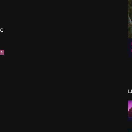
he
0
L