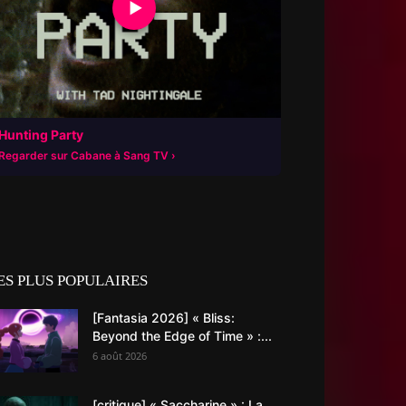
▶
Hunting Party
Regarder sur Cabane à Sang TV
ES PLUS POPULAIRES
[Fantasia 2026] « Bliss:
Beyond the Edge of Time » :...
6 août 2026
[critique] « Saccharine » : La