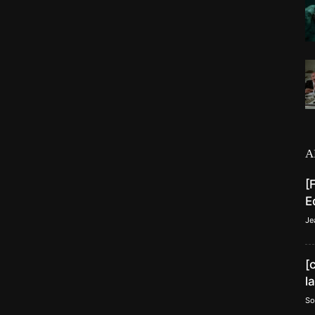
A
[
E
Je
[
l
So