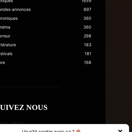
itiques
1659
andes-annonces
897
hroniques
360
inéma
360
rreur
298
ttérature
183
stivals
181
ore
168
SUIVEZ NOUS
Un p'tit cookie avec ça ?