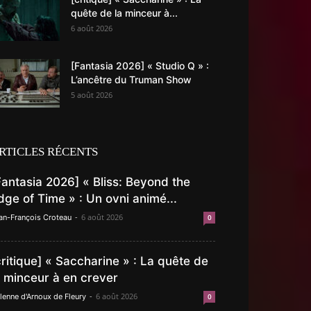
quête de la minceur à...
6 août 2026
[Fantasia 2026] « Studio Q » :
L’ancêtre du Truman Show
5 août 2026
RTICLES RÉCENTS
Fantasia 2026] « Bliss: Beyond the
dge of Time » : Un ovni animé...
-
6 août 2026
an-François Croteau
0
critique] « Saccharine » : La quête de
a minceur à en crever
-
6 août 2026
lenne d'Arnoux de Fleury
0