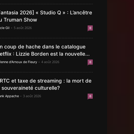
Fantasia 2026] « Studio Q » : L’ancêtre
u Truman Show
-
5 août 2026
cle Gil
0
n coup de hache dans le catalogue
etflix : Lizzie Borden est la nouvelle...
-
4 août 2026
lenne d'Arnoux de Fleury
0
RTC et taxe de streaming : la mort de
a souveraineté culturelle?
-
3 août 2026
ank Appache
0