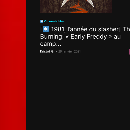
On rembobine
[
1981, l’année du slasher] T
Burning: « Early Freddy » au
camp...
-
29 janvier 2021
Kristof G.