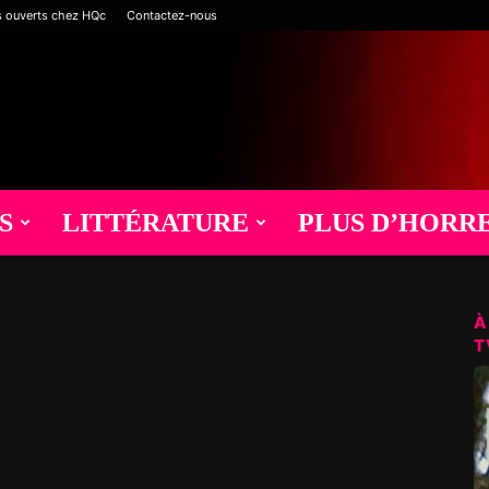
s ouverts chez HQc
Contactez-nous
S
LITTÉRATURE
PLUS D’HORR
À
T