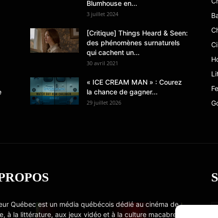
Cr
Blumhouse en...
3 juillet 2024
B
C
[Critique] Things Heard & Seen:
des phénomènes surnaturels
C
qui cachent un...
Ho
30 avril 2021
Li
« ICE CREAM MAN » : Courez
Fe
e
la chance de gagner...
29 juillet 2026
G
 PROPOS
eur Québec est un média québécois dédié au cinéma de
e, à la littérature, aux jeux vidéo et à la culture macabre