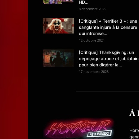
HD...
8 décembre 2025
[Critique] « Terrifier 3 » : une
sanglante injure à la censure
qui intronise...
12 octobre 2024
[Critique] Thanksgiving: un
dépeçage atroce et jubilatoir
pour bien digérer la...
17 novembre 2023
À
Horr
genr