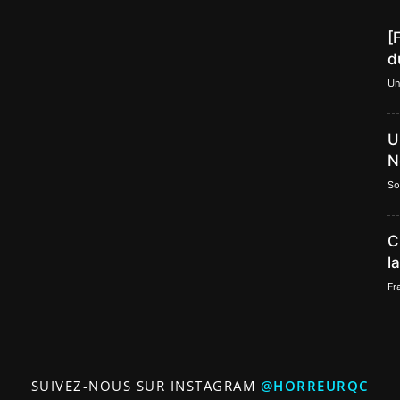
[
d
Un
U
N
So
C
l
Fr
SUIVEZ-NOUS SUR INSTAGRAM
@HORREURQC