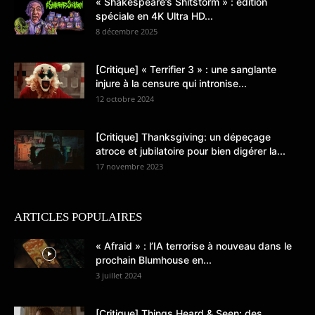
« Shakespeare’s Shitstorm » : édition
spéciale en 4K Ultra HD...
8 décembre 2025
[Critique] « Terrifier 3 » : une sanglante
injure à la censure qui intronise...
12 octobre 2024
[Critique] Thanksgiving: un dépeçage
atroce et jubilatoire pour bien digérer la...
17 novembre 2023
ARTICLES POPULAIRES
« Afraid » : l’IA terrorise à nouveau dans le
prochain Blumhouse en...
3 juillet 2024
[Critique] Things Heard & Seen: des