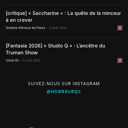
[critique] « Saccharine » : La quête de la minceur
à en crever
-
6 août 2026
Solenne d'Arnoux de Fleury
0
[Fantasia 2026] « Studio Q » : L’ancêtre du
Truman Show
-
5 août 2026
Uncle Gil
0
SUIVEZ-NOUS SUR INSTAGRAM
@HORREURQC