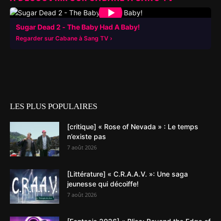
▶
Sugar Dead 2 - The Baby Had A Baby!
Regarder sur Cabane à Sang TV
LES PLUS POPULAIRES
[critique] « Rose of Nevada » : Le temps
n’existe pas
7 août 2026
[Littérature] « C.R.A.A.V. »: Une saga
jeunesse qui décoiffe!
7 août 2026