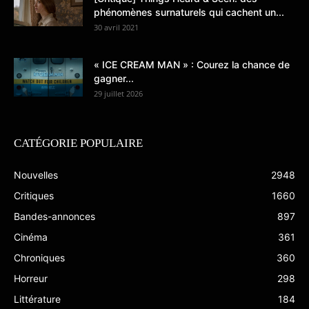
phénomènes surnaturels qui cachent un...
30 avril 2021
« ICE CREAM MAN » : Courez la chance de
gagner...
29 juillet 2026
CATÉGORIE POPULAIRE
Nouvelles
2948
Critiques
1660
Bandes-annonces
897
Cinéma
361
Chroniques
360
Horreur
298
Littérature
184