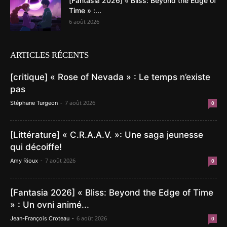
[Fantasia 2026] « Bliss: Beyond the Edge of
Time » :...
6 août 2026
ARTICLES RÉCENTS
[critique] « Rose of Nevada » : Le temps n’existe
pas
-
7 août 2026
Stéphane Turgeon
0
[Littérature] « C.R.A.A.V. »: Une saga jeunesse
qui décoiffe!
-
7 août 2026
Amy Rioux
0
[Fantasia 2026] « Bliss: Beyond the Edge of Time
» : Un ovni animé...
-
6 août 2026
Jean-François Croteau
0