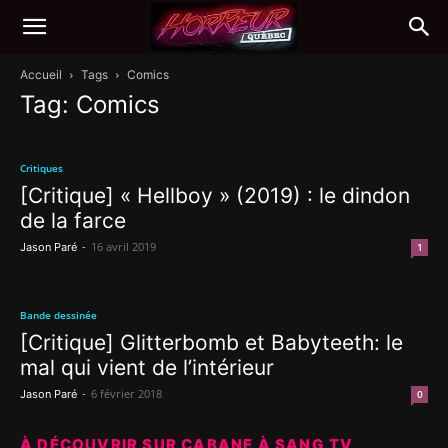
Accueil
Tags
Comics
Tag: Comics
Critiques
[Critique] « Hellboy » (2019) : le dindon
de la farce
-
16 avril 2019
Jason Paré
1
Bande dessinée
[Critique] Glitterbomb et Babyteeth: le
mal qui vient de l’intérieur
-
6 février 2018
Jason Paré
0
À DÉCOUVRIR SUR CABANE À SANG TV