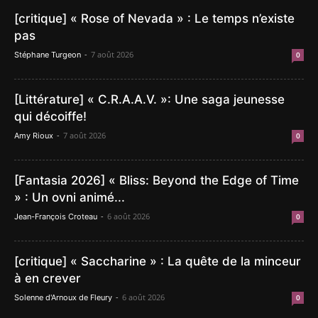
[critique] « Rose of Nevada » : Le temps n’existe
pas
-
7 août 2026
Stéphane Turgeon
0
[Littérature] « C.R.A.A.V. »: Une saga jeunesse
qui décoiffe!
-
7 août 2026
Amy Rioux
0
[Fantasia 2026] « Bliss: Beyond the Edge of Time
» : Un ovni animé...
-
6 août 2026
Jean-François Croteau
0
[critique] « Saccharine » : La quête de la minceur
à en crever
-
6 août 2026
Solenne d'Arnoux de Fleury
0