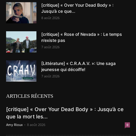
[critique] « Over Your Dead Body » :
Jusqu’à ce que...
8 août 2026
[critique] « Rose of Nevada » : Le temps
n’existe pas
7 août 2026
[Littérature] « C.R.A.A.V. »: Une saga
jeunesse qui décoiffe!
7 août 2026
ARTICLES RÉCENTS
[critique] « Over Your Dead Body » : Jusqu’à ce
que la mort les...
-
8 août 2026
Amy Rioux
0