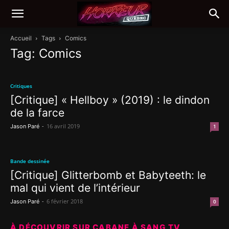
Accueil
Tags
Comics
Tag: Comics
Critiques
[Critique] « Hellboy » (2019) : le dindon
de la farce
-
16 avril 2019
Jason Paré
1
Bande dessinée
[Critique] Glitterbomb et Babyteeth: le
mal qui vient de l’intérieur
-
6 février 2018
Jason Paré
0
À DÉCOUVRIR SUR CABANE À SANG TV