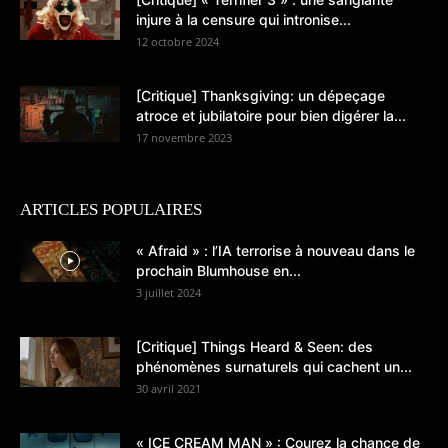
injure à la censure qui intronise...
12 octobre 2024
[Critique] Thanksgiving: un dépeçage
atroce et jubilatoire pour bien digérer la...
17 novembre 2023
ARTICLES POPULAIRES
« Afraid » : l’IA terrorise à nouveau dans le
prochain Blumhouse en...
3 juillet 2024
[Critique] Things Heard & Seen: des
phénomènes surnaturels qui cachent un...
30 avril 2021
« ICE CREAM MAN » : Courez la chance de