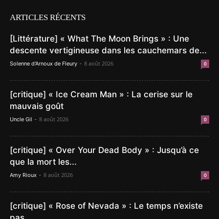
ARTICLES RÉCENTS
[Littérature] « What The Moon Brings » : Une
descente vertigineuse dans les cauchemars de...
-
8 août 2026
Solenne d'Arnoux de Fleury
0
[critique] « Ice Cream Man » : La cerise sur le
mauvais goût
-
8 août 2026
Uncle Gil
0
[critique] « Over Your Dead Body » : Jusqu’à ce
que la mort les...
-
8 août 2026
Amy Rioux
0
[critique] « Rose of Nevada » : Le temps n’existe
pas