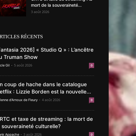
mort de la souveraineté...
3 août 2026
RTICLES RÉCENTS
Fantasia 2026] « Studio Q » : L’ancêtre
u Truman Show
-
5 août 2026
cle Gil
0
n coup de hache dans le catalogue
etflix : Lizzie Borden est la nouvelle...
-
4 août 2026
lenne d'Arnoux de Fleury
0
RTC et taxe de streaming : la mort de
a souveraineté culturelle?
-
3 août 2026
ank Appache
0