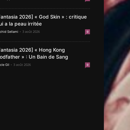
Fantasia 2026] « God Skin » : critique
ui a la peau irritée
-
3 août 2026
chid Sellami
0
Fantasia 2026] « Hong Kong
odfather » : Un Bain de Sang
-
3 août 2026
cle Gil
0