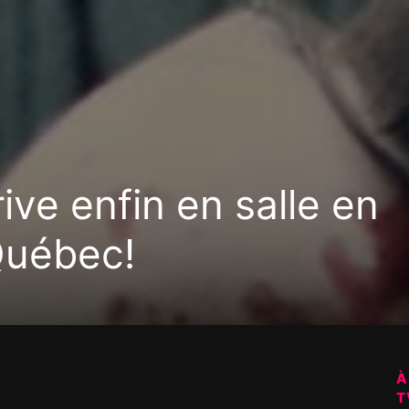
rive enfin en salle en
Québec!
À
T