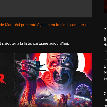
de Montréal présente également le film à compter du
A
[
’ajouter à la liste, partagée aujourd’hui:
d
Un
U
N
So
C
l
Fr