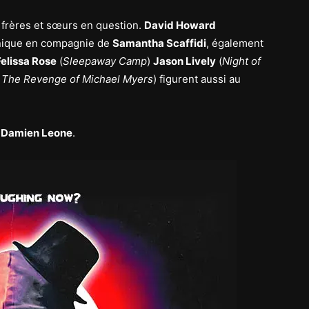
s frères et sœurs en question.
David Howard
nique en compagnie de
Samantha Scaffidi
, également
Felissa Rose
(
Sleepaway Camp
)
Jason Lively
(
Night of
 The Revenge of Michael Myers
) figurent aussi au
r
Damien Leone
.