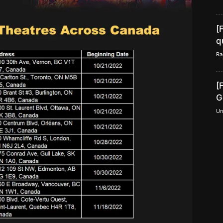
[
q
Ra
[
G
Un