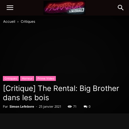
Accueil
Critiques
Critiques
Horreur
Prime Video
[Critique] The Rental: Big Brother
dans les bois
Par
Simon Lefebvre
-
25 janvier 2021
71
0