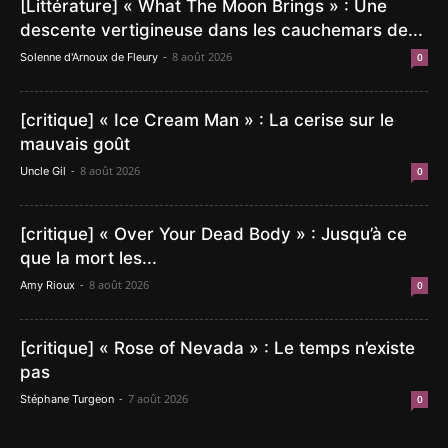
[Littérature] « What The Moon Brings » : Une
descente vertigineuse dans les cauchemars de...
-
8 août 2026
Solenne d'Arnoux de Fleury
0
[critique] « Ice Cream Man » : La cerise sur le
mauvais goût
-
8 août 2026
Uncle Gil
0
[critique] « Over Your Dead Body » : Jusqu’à ce
que la mort les...
-
8 août 2026
Amy Rioux
0
[critique] « Rose of Nevada » : Le temps n’existe
pas
-
7 août 2026
Stéphane Turgeon
0