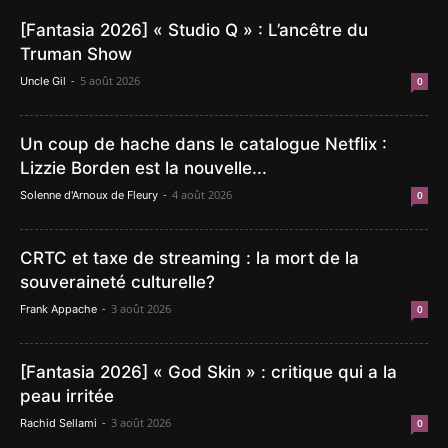
[Fantasia 2026] « Studio Q » : L’ancêtre du
Truman Show
-
5 août 2026
Uncle Gil
0
Un coup de hache dans le catalogue Netflix :
Lizzie Borden est la nouvelle...
-
4 août 2026
Solenne d'Arnoux de Fleury
0
CRTC et taxe de streaming : la mort de la
souveraineté culturelle?
-
3 août 2026
Frank Appache
0
[Fantasia 2026] « God Skin » : critique qui a la
peau irritée
-
3 août 2026
Rachid Sellami
0