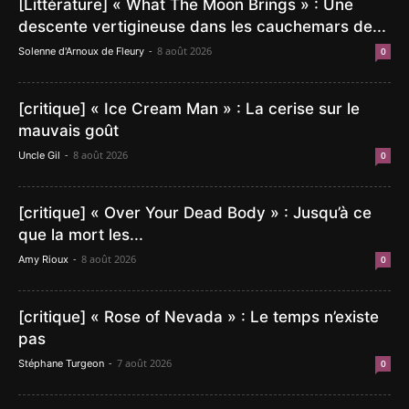
[Littérature] « What The Moon Brings » : Une
descente vertigineuse dans les cauchemars de...
-
8 août 2026
Solenne d'Arnoux de Fleury
0
[critique] « Ice Cream Man » : La cerise sur le
mauvais goût
-
8 août 2026
Uncle Gil
0
[critique] « Over Your Dead Body » : Jusqu’à ce
que la mort les...
-
8 août 2026
Amy Rioux
0
[critique] « Rose of Nevada » : Le temps n’existe
pas
-
7 août 2026
Stéphane Turgeon
0