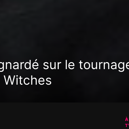
nardé sur le tournag
 Witches
À
T