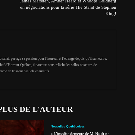
James Marsden, Amber Heard et Whoopi Goldberg
en négociations pour la série The Stand de Stephen
King!
clair partage sa passion pour l’horreur et l’étrange depuis qu'il sait écrire.
hef d'Horreur Québec, il parcourt sans relâche les salles obscures de
erche de frissons visuels et auditifs.
PLUS DE L'AUTEUR
Nouvelles Québécoises
« L’insolite demeure de M. Nault » :