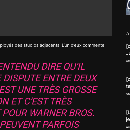
A
ployés des studios adjacents. L’un d’eux commente:
[
J
Am
NTENDU DIRE QU’IL
E DISPUTE ENTRE DEUX
[
t
’EST UNE TRÈS GROSSE
St
N ET C’EST TRÈS
POUR WARNER BROS.
[
j
 PEUVENT PARFOIS
Am