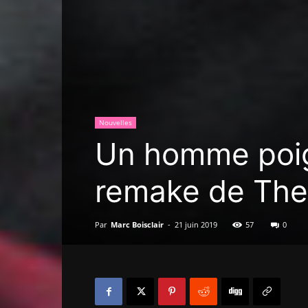
Nouvelles
Un homme poig
remake de The
Par
Marc Boisclair
-
21 juin 2019
57
0