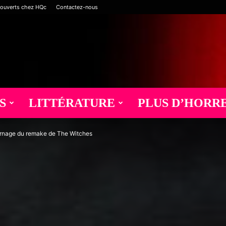
 ouverts chez HQc
Contactez-nous
S
LITTÉRATURE
PLUS D’HORR
urnage du remake de The Witches