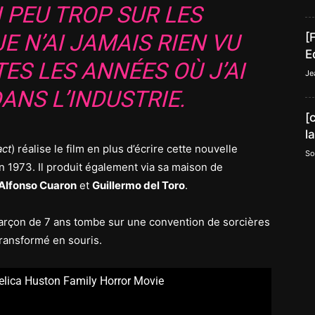
 PEU TROP SUR LES
E N’AI JAMAIS RIEN VU
[
E
ES LES ANNÉES OÙ J’AI
Je
ANS L’INDUSTRIE.
[
l
act
) réalise le film en plus d’écrire cette nouvelle
So
 1973. Il produit également via sa maison de
Alfonso Cuaron
et
Guillermo del Toro
.
 garçon de 7 ans tombe sur une convention de sorcières
 transformé en souris.
njelica Huston Family Horror Movie