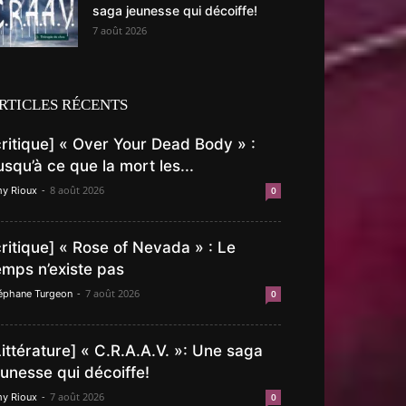
saga jeunesse qui décoiffe!
7 août 2026
RTICLES RÉCENTS
critique] « Over Your Dead Body » :
usqu’à ce que la mort les...
-
8 août 2026
y Rioux
0
critique] « Rose of Nevada » : Le
emps n’existe pas
-
7 août 2026
éphane Turgeon
0
Littérature] « C.R.A.A.V. »: Une saga
eunesse qui décoiffe!
-
7 août 2026
y Rioux
0