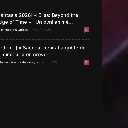
Fantasia 2026] « Bliss: Beyond the
dge of Time » : Un ovni animé...
-
6 août 2026
an-François Croteau
0
critique] « Saccharine » : La quête de
a minceur à en crever
-
6 août 2026
lenne d'Arnoux de Fleury
0