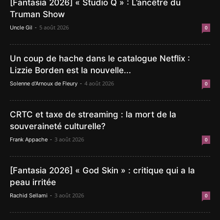
[Fantasia 2026] « Studio Q » : L’ancêtre du
Truman Show
-
5 août 2026
Uncle Gil
0
Un coup de hache dans le catalogue Netflix :
Lizzie Borden est la nouvelle...
-
4 août 2026
Solenne d'Arnoux de Fleury
0
CRTC et taxe de streaming : la mort de la
souveraineté culturelle?
-
3 août 2026
Frank Appache
0
[Fantasia 2026] « God Skin » : critique qui a la
peau irritée
-
3 août 2026
Rachid Sellami
0