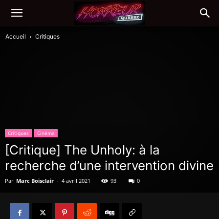
Accueil
Critiques
Critiques
Cinéma
[Critique] The Unholy: à la
recherche d’une intervention divine
Par
Marc Boisclair
-
4 avril 2021
93
0