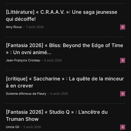
[Littérature] « C.R.A.A.V. »: Une saga jeunesse
qui décoiffe!
-
7 août 2026
Amy Rioux
0
[Fantasia 2026] « Bliss: Beyond the Edge of Time
» : Un ovni animé...
-
6 août 2026
Jean-François Croteau
0
[critique] « Saccharine » : La quête de la minceur
à en crever
-
6 août 2026
Solenne d'Arnoux de Fleury
0
[Fantasia 2026] « Studio Q » : L’ancêtre du
Truman Show
-
5 août 2026
Uncle Gil
0