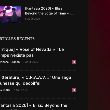
[Fantasia 2026] « Bliss:
Beyond the Edge of Time » :...
6 août 2026
RTICLES RÉCENTS
critique] « Rose of Nevada » : Le
emps n’existe pas
-
7 août 2026
éphane Turgeon
0
Littérature] « C.R.A.A.V. »: Une saga
eunesse qui décoiffe!
-
7 août 2026
y Rioux
0
Fantasia 2026] « Bliss: Beyond the