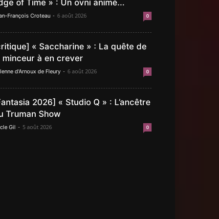
dge of Time » : Un ovni animé...
-
6 août 2026
an-François Croteau
0
critique] « Saccharine » : La quête de
a minceur à en crever
-
6 août 2026
lenne d'Arnoux de Fleury
0
Fantasia 2026] « Studio Q » : L’ancêtre
u Truman Show
-
5 août 2026
cle Gil
0