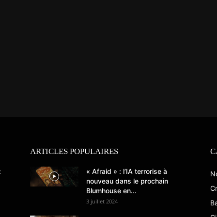
ARTICLES POPULAIRES
C
:
« Afraid » : l’IA terrorise à
N
nouveau dans le prochain
Cr
Blumhouse en...
3 juillet 2024
B