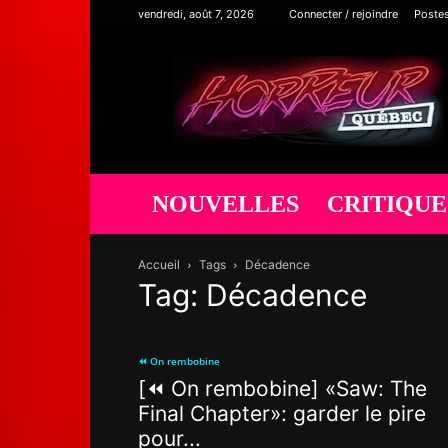
vendredi, août 7, 2026
Connecter / rejoindre
Poste
Horreur
Québec
NOUVELLES
CRITIQUE
Accueil
Tags
Décadence
Tag: Décadence
⏪ On rembobine
[⏪ On rembobine] «Saw: The
Final Chapter»: garder le pire
pour...