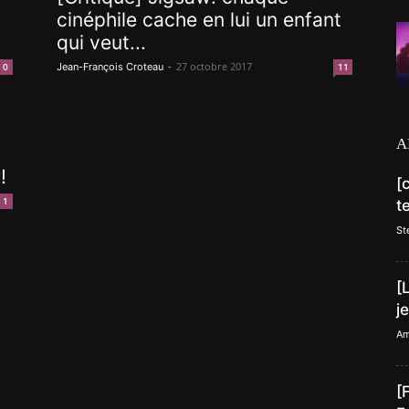
cinéphile cache en lui un enfant
qui veut...
-
27 octobre 2017
0
Jean-François Croteau
11
A
!
[
1
t
St
[
j
Am
[