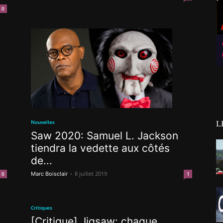
0
Nouvelles
L
Saw 2020: Samuel L. Jackson
tiendra la vedette aux côtés
de...
-
8 juillet 2019
Marc Boisclair
1
0
Critiques
[Critique] Jigsaw: chaque