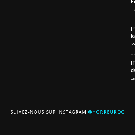
E
Je
[
l
So
[
d
Un
SUIVEZ-NOUS SUR INSTAGRAM
@HORREURQC