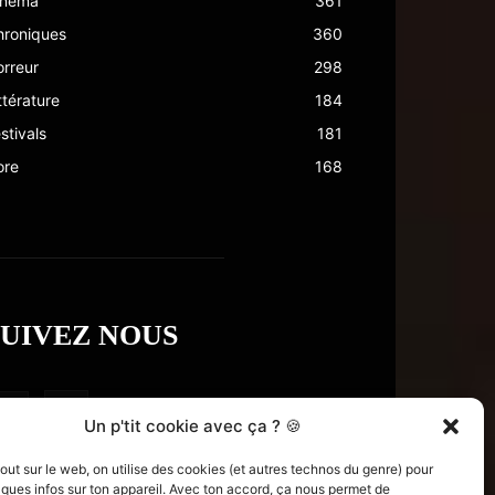
inéma
361
hroniques
360
rreur
298
ttérature
184
stivals
181
ore
168
SUIVEZ NOUS
Un p'tit cookie avec ça ? 🍪
t sur le web, on utilise des cookies (et autres technos du genre) pour
ques infos sur ton appareil. Avec ton accord, ça nous permet de