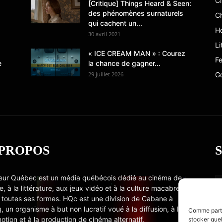
C
[Critique] Things Heard & Seen:
des phénomènes surnaturels
C
qui cachent un...
Ho
30 avril 2021
Li
« ICE CREAM MAN » : Courez
Fe
e
la chance de gagner...
29 juillet 2026
G
 PROPOS
eur Québec est un média québécois dédié au cinéma de
e, à la littérature, aux jeux vidéo et à la culture macabre
 toutes ses formes. HQc est une division de Cabane à
, un organisme à but non lucratif voué à la diffusion, à la
Comme partou
otion et à la production de cinéma alternatif.
stocker quel