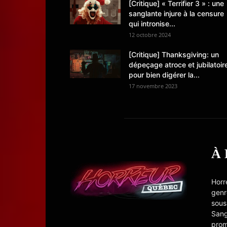
[Critique] « Terrifier 3 » : une
sanglante injure à la censure
qui intronise...
12 octobre 2024
[Critique] Thanksgiving: un
dépeçage atroce et jubilatoir
pour bien digérer la...
17 novembre 2023
À
Horr
genr
sous
Sang
prom