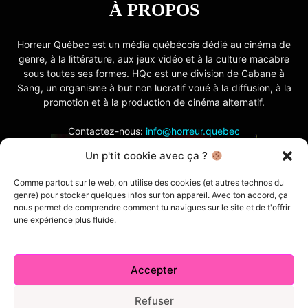
À PROPOS
Horreur Québec est un média québécois dédié au cinéma de
genre, à la littérature, aux jeux vidéo et à la culture macabre
sous toutes ses formes. HQc est une division de Cabane à
Sang, un organisme à but non lucratif voué à la diffusion, à la
promotion et à la production de cinéma alternatif.
Contactez-nous:
info@horreur.quebec
Un p'tit cookie avec ça ?
SUIVEZ NOUS
Comme partout sur le web, on utilise des cookies (et autres technos du
genre) pour stocker quelques infos sur ton appareil. Avec ton accord, ça
nous permet de comprendre comment tu navigues sur le site et de t'offrir
une expérience plus fluide.
Accepter
Contactez-nous
Politique de confidentialité
Termes et conditions
Index
Cabane à Sang TV
Refuser