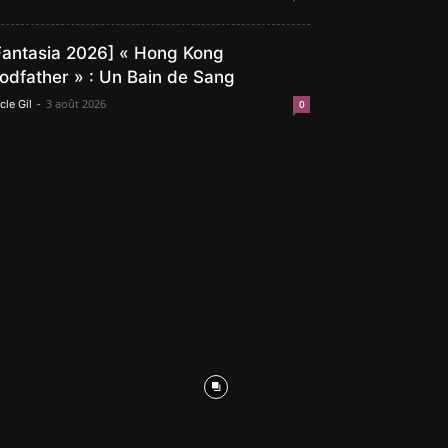
Fantasia 2026] « Hong Kong
odfather » : Un Bain de Sang
-
3 août 2026
cle Gil
0