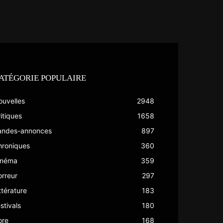
ATÉGORIE POPULAIRE
ouvelles
2948
itiques
1658
andes-annonces
897
hroniques
360
inéma
359
rreur
297
ttérature
183
stivals
180
ore
168