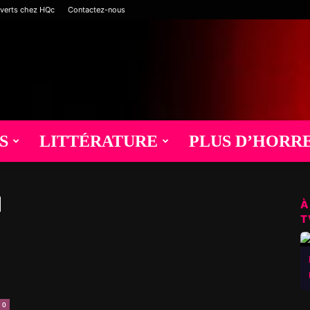
verts chez HQc
Contactez-nous
S
LITTÉRATURE
PLUS D’HORR
d
À
T
0