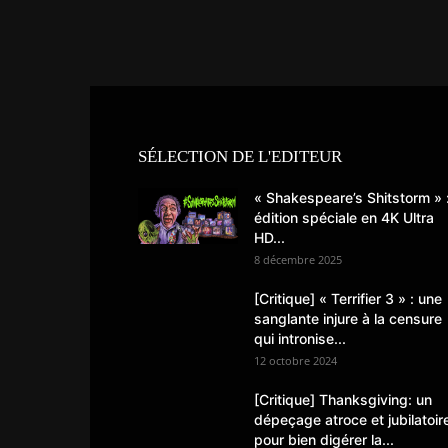
SÉLECTION DE L'EDITEUR
« Shakespeare’s Shitstorm » 
édition spéciale en 4K Ultra
HD...
8 décembre 2025
[Critique] « Terrifier 3 » : une
sanglante injure à la censure
qui intronise...
12 octobre 2024
[Critique] Thanksgiving: un
dépeçage atroce et jubilatoir
pour bien digérer la...