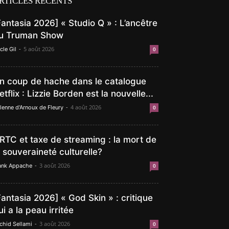
RTICLES RÉCENTS
Fantasia 2026] « Studio Q » : L’ancêtre
u Truman Show
-
5 août 2026
cle Gil
0
n coup de hache dans le catalogue
etflix : Lizzie Borden est la nouvelle...
-
4 août 2026
lenne d'Arnoux de Fleury
0
RTC et taxe de streaming : la mort de
a souveraineté culturelle?
-
3 août 2026
ank Appache
0
Fantasia 2026] « God Skin » : critique
ui a la peau irritée
-
3 août 2026
chid Sellami
0