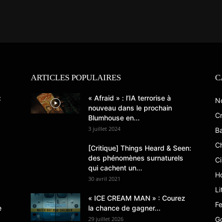
ARTICLES POPULAIRES
C
:
« Afraid » : l’IA terrorise à
N
nouveau dans le prochain
Cr
Blumhouse en...
3 juillet 2024
B
C
[Critique] Things Heard & Seen:
des phénomènes surnaturels
C
qui cachent un...
Ho
30 avril 2021
Li
« ICE CREAM MAN » : Courez
Fe
e
la chance de gagner...
29 juillet 2026
G