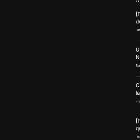
A
[
d
Un
U
N
So
C
l
Fr
[
q
Ra