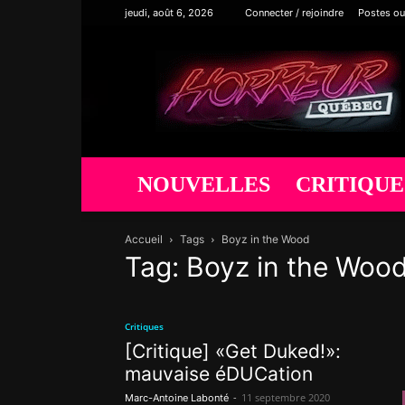
jeudi, août 6, 2026
Connecter / rejoindre
Postes ou
Horreur
Québec
NOUVELLES
CRITIQUE
Accueil
Tags
Boyz in the Wood
Tag: Boyz in the Woo
Critiques
[Critique] «Get Duked!»:
mauvaise éDUCation
-
11 septembre 2020
Marc-Antoine Labonté