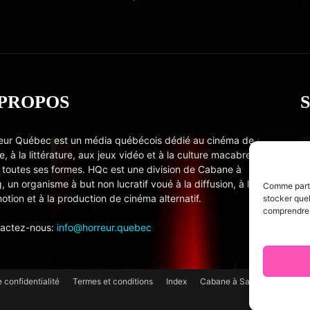
 PROPOS
eur Québec est un média québécois dédié au cinéma de
e, à la littérature, aux jeux vidéo et à la culture macabre
 toutes ses formes. HQc est une division de Cabane à
, un organisme à but non lucratif voué à la diffusion, à la
Comme partou
otion et à la production de cinéma alternatif.
stocker quel
comprendre c
actez-nous:
info@horreur.quebec
e confidentialité
Termes et conditions
Index
Cabane à Sang TV
Cooki