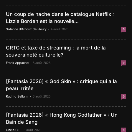
Un coup de hache dans le catalogue Netflix :
Lizzie Borden est la nouvelle...
-
4 août 2026
Solenne d'Arnoux de Fleury
0
CRTC et taxe de streaming : la mort de la
souveraineté culturelle?
-
3 août 2026
Frank Appache
0
[Fantasia 2026] « God Skin » : critique qui a la
peau irritée
-
3 août 2026
Rachid Sellami
0
[Fantasia 2026] « Hong Kong Godfather » : Un
Bain de Sang
-
3 août 2026
Uncle Gil
0