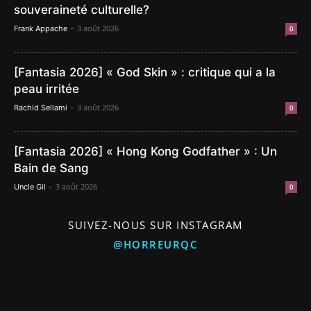
souveraineté culturelle?
-
3 août 2026
Frank Appache
0
[Fantasia 2026] « God Skin » : critique qui a la
peau irritée
-
3 août 2026
Rachid Sellami
0
[Fantasia 2026] « Hong Kong Godfather » : Un
Bain de Sang
-
3 août 2026
Uncle Gil
0
SUIVEZ-NOUS SUR INSTAGRAM
@HORREURQC