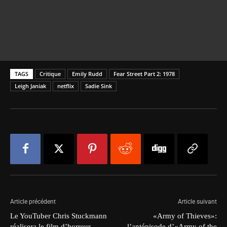
TAGS
Critique
Emily Rudd
Fear Street Part 2: 1978
Leigh Janiak
netflix
Sadie Sink
Article précédent
Article suivant
Le YouTuber Chris Stuckmann
«Army of Thieves»:
réalisera le film d’horreur
l’antépisode d’«Army of the