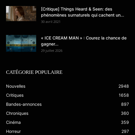
[Critique] Things Heard & Seen: des
phénomènes surnaturels qui cachent un...
30 avril 2021
« ICE CREAM MAN » : Courez la chance de
gagner...
29 juillet 2026
CATÉGORIE POPULAIRE
Nouvelles
2948
Critiques
1658
Bandes-annonces
897
Chroniques
360
Cinéma
359
Horreur
297