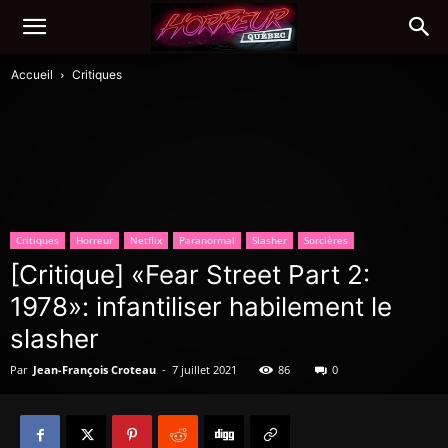
Accueil
Critiques
Critiques
Horreur
Netflix
Paranormal
Slasher
Sorcières
[Critique] «Fear Street Part 2:
1978»: infantiliser habilement le
slasher
Par
Jean-François Croteau
-
7 juillet 2021
86
0