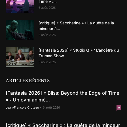
Time » :...
6 août 2026
[critique] « Saccharine » : La quête de la
minceur à...
6 août 2026
[Fantasia 2026] « Studio Q » : L’ancêtre du
Truman Show
5 août 2026
ARTICLES RÉCENTS
[Fantasia 2026] « Bliss: Beyond the Edge of Time
» : Un ovni animé...
-
6 août 2026
Jean-François Croteau
0
[critique] « Saccharine » : La quête de la minceur